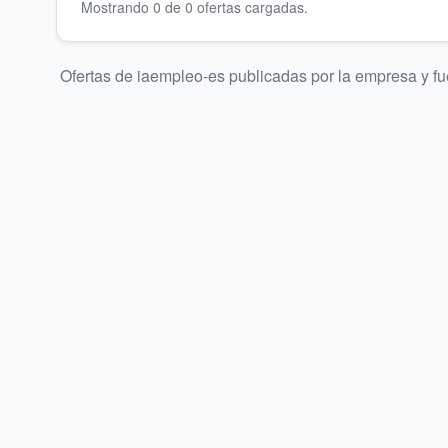
Mostrando
0
de
0
oferta
s
cargada
s
.
Ofertas de
iaempleo-es
publicadas por la empresa y fue