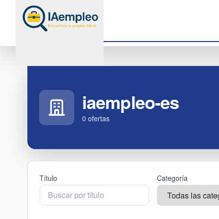
iaempleo-es
0
oferta
s
Título
Categoría