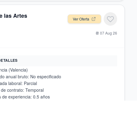
 las Artes
Ver Oferta
📆
07 Aug 26
DETALLES
udes clave: Planificación y organización; trabajo en equipo;