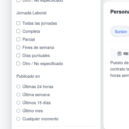
Otro / No especificado
Pontevedra
Ajalvir
(
8
)
Persona
Salamanca
ajangiz
(
1
)
Jornada Laboral
Santa Cruz de Tenerife
Ajangiz
(
3
)
Todas las jornadas
Segovia
Alagón
(
2
)
Completa
Ilunion
Sevilla
Alaior
(
3
)
Parcial
Soria
Alajeró
(
2
)
Fines de semana
Tarragona
Alalpardo
(
1
)
RE
Días puntuales
Teruel
Alameda del Valle
(
1
)
Puesto de 
Otro / No especificado
Toledo
Alaquàs
(
9
)
contrato t
horas sem
Valencia
Publicado en
Alaró
(
3
)
Valladolid
Álava
(
3
)
Últimas 24 horas
Vizcaya
Albacete
(
126
)
Última semana
Zamora
Albal
(
3
)
Últimos 15 días
Zaragoza
Albalat dels Sorells
(
7
)
Último mes
Otro / No especificado
Albalate del Arzobispo
(
2
)
Cualquier momento
Alberic
(
1
)