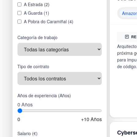
Ávila
A Estrada
(
2
)
Badajoz
A Guarda
(
1
)
Amazo
Barcelona
A Pobra do Caramiñal
(
4
)
Burgos
A Pontenova
(
1
)
RE
Categoría de trabajo
Cáceres
Abades
(
2
)
Cádiz
Arquitect
Abadiño
(
2
)
próxima g
Cantabria
Abanilla
(
1
)
para impul
Castellón
Abegondo
(
2
)
Tipo de contrato
de código
Ceuta
Abrera
(
16
)
Ciudad Real
Achères
(
1
)
Córdoba
Adeje
(
101
)
Años de experiencia (Años)
Cuenca
Adelaide
(
1
)
0
Años
Girona
Adra
(
4
)
Granada
Aduna
(
1
)
0
+10 Años
Guadalajara
Agaete
(
1
)
Guipúzcoa
Cyberse
Aginaga
(
1
)
Salario (€)