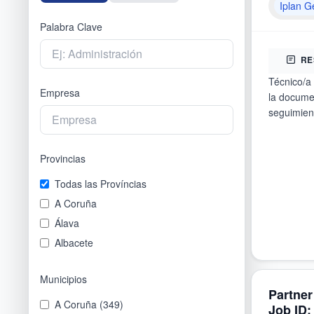
Iplan G
Palabra Clave
RE
Técnico/a
Empresa
la documen
seguimient
Provincias
Todas las Províncias
A Coruña
Álava
Albacete
Alicante
Municipios
Almería
Partner
Asturias
A Coruña
(
349
)
Job ID: