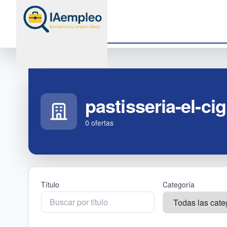
pastisseria-el-ci
0
oferta
s
Título
Categoría