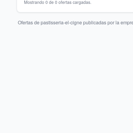
Mostrando
0
de
0
oferta
s
cargada
s
.
Ofertas de
pastisseria-el-cigne
publicadas por la empres