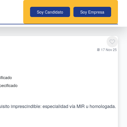
Soy Candidato
Soy Empresa
📆 17 Nov 25
ificado
pecificado
quisito imprescindible: especialidad vía MIR u homologada.